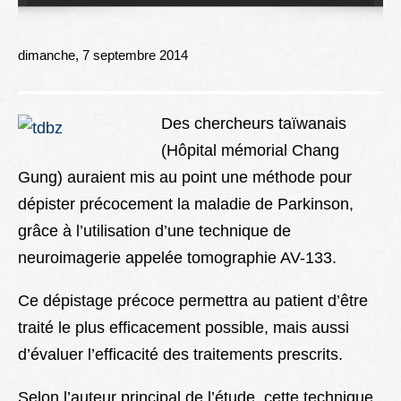
Lexique
Better Health
dimanche, 7 septembre 2014
Des chercheurs taïwanais
(Hôpital mémorial Chang
Gung) auraient mis au point une méthode pour
dépister précocement la maladie de Parkinson,
grâce à l’utilisation d’une technique de
neuroimagerie appelée tomographie AV-133.
Ce dépistage précoce permettra au patient d’être
traité le plus efficacement possible, mais aussi
d’évaluer l’efficacité des traitements prescrits.
Selon l’auteur principal de l’étude, cette technique