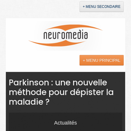
+ MENU SECONDAIRE
Accueil
Annonces
+ MENU PRINCIPAL
YouTube
LinkedIn
Actualités
Parkinson : une nouvelle
méthode pour dépister la
Sciences
maladie ?
Maladies
Soins
Actualités
Droit