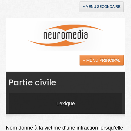
+ MENU SECONDAIRE
Accueil
Annonces
+ MENU PRINCIPAL
YouTube
LinkedIn
Actualités
Partie civile
Sciences
Maladies
Lexique
Soins
Droit
Nom donné à la victime d’une infraction lorsqu’elle