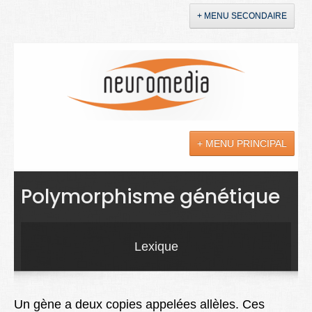
+ MENU SECONDAIRE
Accueil
Annonces
+ MENU PRINCIPAL
YouTube
LinkedIn
Actualités
Polymorphisme génétique
Sciences
Maladies
Lexique
Soins
Droit
Un gène a deux copies appelées allèles. Ces