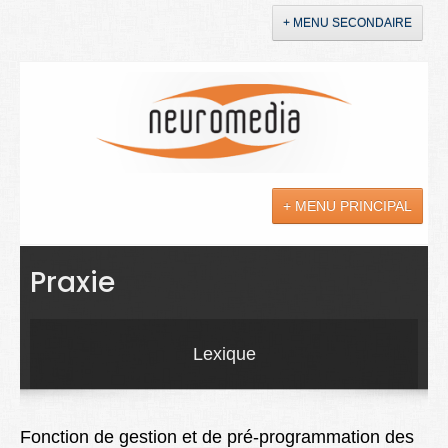
+ MENU SECONDAIRE
Accueil
Annonces
+ MENU PRINCIPAL
YouTube
LinkedIn
Actualités
Praxie
Sciences
Maladies
Lexique
Soins
Droit
Fonction de gestion et de pré-programmation des