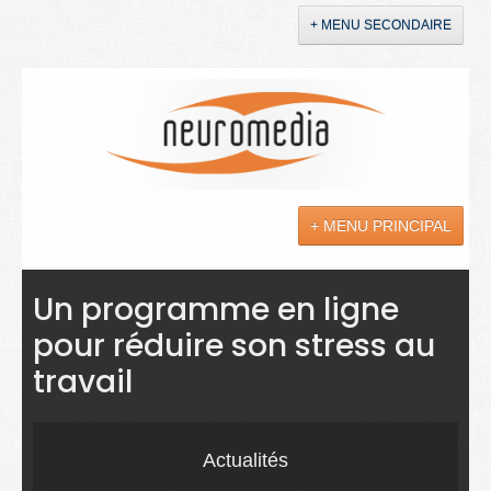
+ MENU SECONDAIRE
Accueil
Annonces
+ MENU PRINCIPAL
YouTube
LinkedIn
Actualités
Un programme en ligne
pour réduire son stress au
Sciences
travail
Maladies
Soins
Actualités
Droit