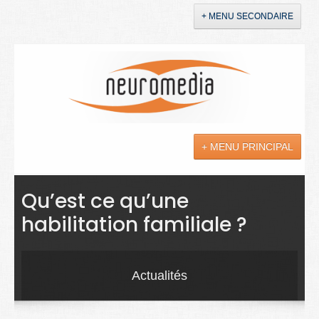
+ MENU SECONDAIRE
Accueil
Annonces
+ MENU PRINCIPAL
YouTube
LinkedIn
Actualités
Qu’est ce qu’une
habilitation familiale ?
Sciences
Maladies
Actualités
Soins
Droit