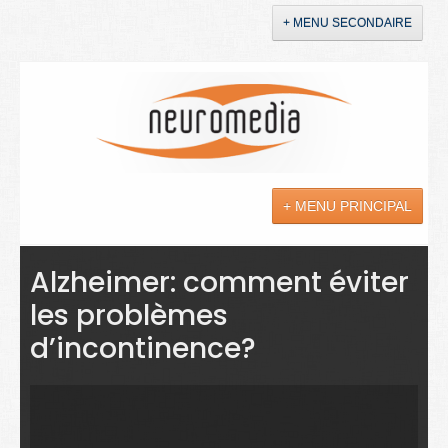
+ MENU SECONDAIRE
Accueil
Annonces
+ MENU PRINCIPAL
YouTube
LinkedIn
Actualités
Alzheimer: comment éviter
les problèmes
Sciences
d’incontinence?
Maladies
Soins
Droit