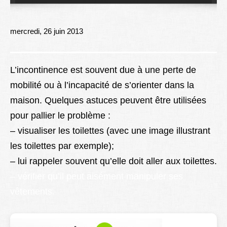
Lexique
Better Health
mercredi, 26 juin 2013
L’incontinence est souvent due à une perte de
mobilité ou à l’incapacité de s’orienter dans la
maison. Quelques astuces peuvent être utilisées
pour pallier le problème :
– visualiser les toilettes (avec une image illustrant
les toilettes par exemple);
– lui rappeler souvent qu’elle doit aller aux toilettes.
– vérifier qu’il peut aisément manipuler ses
vêtements.