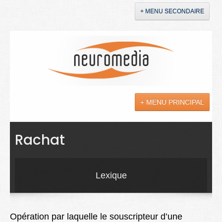
+ MENU SECONDAIRE
Accueil
Annonces
+ MENU PRINCIPAL
YouTube
LinkedIn
Actualités
Rachat
Sciences
Maladies
Lexique
Soins
Droit
Opération par laquelle le souscripteur d’une