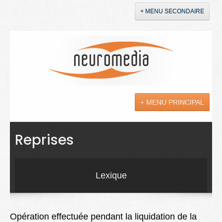
+ MENU SECONDAIRE
Accueil
Annonces
+ MENU PRINCIPAL
YouTube
LinkedIn
Actualités
Reprises
Sciences
Maladies
Lexique
Soins
Droit
Opération effectuée pendant la liquidation de la