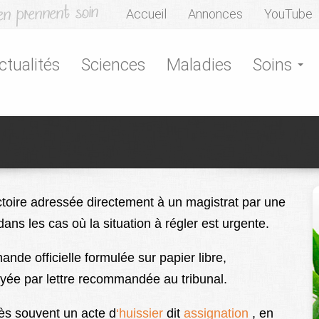
Accueil
Annonces
YouTube
ctualités
Sciences
Maladies
Soins
ctoire adressée directement à un magistrat par une
ns les cas où la situation à régler est urgente.
nde officielle formulée sur papier libre,
yée par lettre recommandée au tribunal.
rès souvent un acte d
‘huissier
dit
assignation
, en