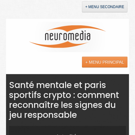
+ MENU SECONDAIRE
Accueil
Annonces
+ MENU PRINCIPAL
YouTube
LinkedIn
Actualités
Santé mentale et paris
sportifs crypto : comment
Sciences
reconnaître les signes du
Maladies
jeu responsable
Soins
Droit