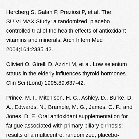
Hercberg S, Galan P, Preziosi P, et al. The
SU.VI.MAX Study: a randomized, placebo-
controlled trial of the health effects of antioxidant
vitamins and minerals. Arch Intern Med
2004;164:2335-42.
Olivieri O, Girelli D, Azzini M, et al. Low selenium
status in the elderly influences thyroid hormones.
Clin Sci (Lond) 1995;89:637-42.
Prince, M. I., Mitchison, H. C., Ashley, D., Burke, D.
A., Edwards, N., Bramble, M. G., James, O. F., and
Jones, D. E. Oral antioxidant supplementation for
fatigue associated with primary biliary cirrhosis:
results of a multicentre, randomized, placebo-