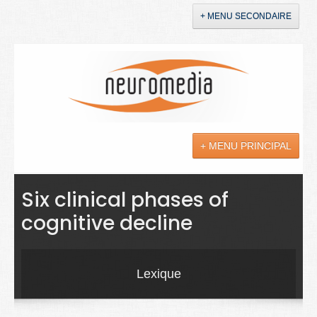
+ MENU SECONDAIRE
Accueil
Annonces
+ MENU PRINCIPAL
YouTube
LinkedIn
Actualités
Six clinical phases of
cognitive decline
Sciences
Maladies
Lexique
Soins
Droit