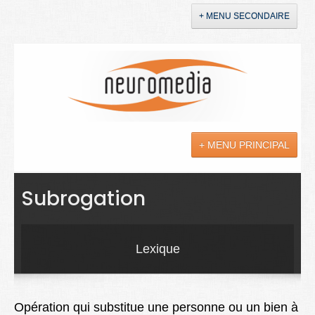
+ MENU SECONDAIRE
Accueil
Annonces
+ MENU PRINCIPAL
YouTube
LinkedIn
Actualités
Subrogation
Sciences
Maladies
Lexique
Soins
Droit
Opération qui substitue une personne ou un bien à