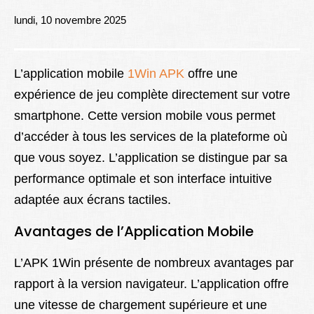
Lexique
lundi, 10 novembre 2025
Better Health
L’application mobile
1Win APK
offre une
expérience de jeu complète directement sur votre
smartphone. Cette version mobile vous permet
d’accéder à tous les services de la plateforme où
que vous soyez. L’application se distingue par sa
performance optimale et son interface intuitive
adaptée aux écrans tactiles.
Avantages de l’Application Mobile
L’APK 1Win présente de nombreux avantages par
rapport à la version navigateur. L’application offre
une vitesse de chargement supérieure et une