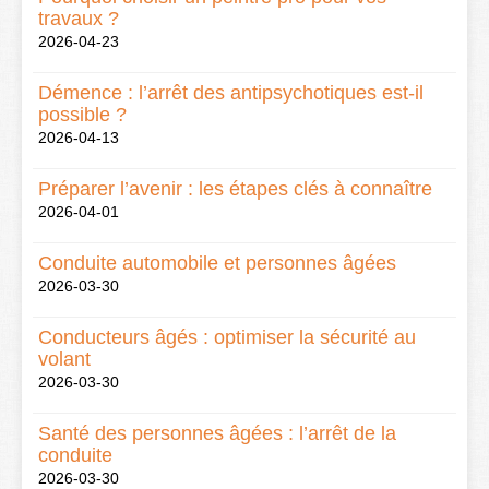
travaux ?
2026-04-23
Démence : l’arrêt des antipsychotiques est-il
possible ?
2026-04-13
Préparer l’avenir : les étapes clés à connaître
2026-04-01
Conduite automobile et personnes âgées
2026-03-30
Conducteurs âgés : optimiser la sécurité au
volant
2026-03-30
Santé des personnes âgées : l’arrêt de la
conduite
2026-03-30