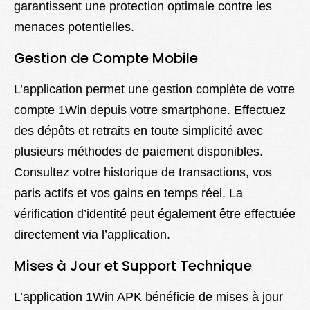
garantissent une protection optimale contre les
menaces potentielles.
Gestion de Compte Mobile
L’application permet une gestion complète de votre
compte 1Win depuis votre smartphone. Effectuez
des dépôts et retraits en toute simplicité avec
plusieurs méthodes de paiement disponibles.
Consultez votre historique de transactions, vos
paris actifs et vos gains en temps réel. La
vérification d’identité peut également être effectuée
directement via l’application.
Mises à Jour et Support Technique
L’application 1Win APK bénéficie de mises à jour