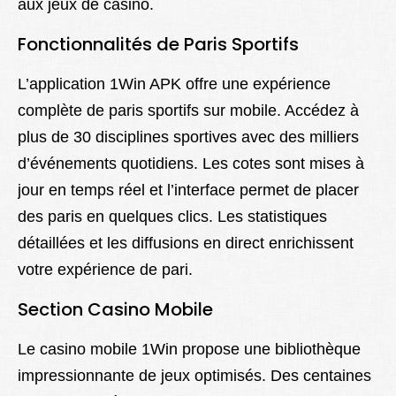
aux jeux de casino.
Fonctionnalités de Paris Sportifs
L’application 1Win APK offre une expérience
complète de paris sportifs sur mobile. Accédez à
plus de 30 disciplines sportives avec des milliers
d’événements quotidiens. Les cotes sont mises à
jour en temps réel et l’interface permet de placer
des paris en quelques clics. Les statistiques
détaillées et les diffusions en direct enrichissent
votre expérience de pari.
Section Casino Mobile
Le casino mobile 1Win propose une bibliothèque
impressionnante de jeux optimisés. Des centaines