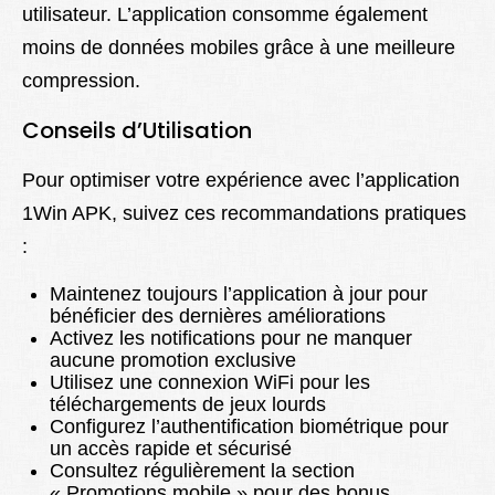
utilisateur. L’application consomme également
moins de données mobiles grâce à une meilleure
compression.
Conseils d’Utilisation
Pour optimiser votre expérience avec l’application
1Win APK, suivez ces recommandations pratiques
:
Maintenez toujours l’application à jour pour
bénéficier des dernières améliorations
Activez les notifications pour ne manquer
aucune promotion exclusive
Utilisez une connexion WiFi pour les
téléchargements de jeux lourds
Configurez l’authentification biométrique pour
un accès rapide et sécurisé
Consultez régulièrement la section
« Promotions mobile » pour des bonus