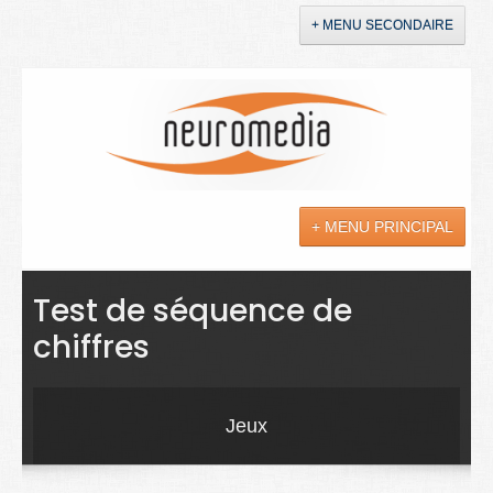
+ MENU SECONDAIRE
Accueil
Annonces
+ MENU PRINCIPAL
YouTube
LinkedIn
Actualités
Test de séquence de
chiffres
Sciences
Maladies
Jeux
Soins
Droit