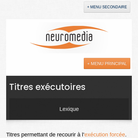
+ MENU SECONDAIRE
Accueil
Annonces
+ MENU PRINCIPAL
YouTube
LinkedIn
Actualités
Titres exécutoires
Sciences
Maladies
Lexique
Soins
Droit
Titres permettant de recourir à l’
exécution forcée
.