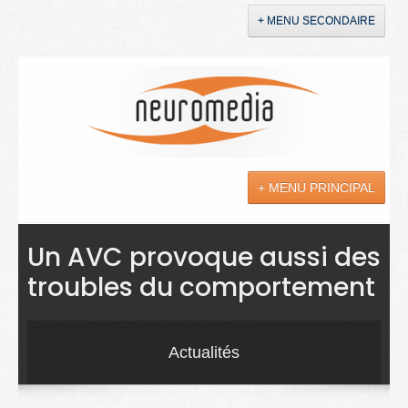
+ MENU SECONDAIRE
Accueil
Annonces
+ MENU PRINCIPAL
YouTube
LinkedIn
Actualités
Un AVC provoque aussi des
troubles du comportement
Sciences
Maladies
Actualités
Soins
Droit