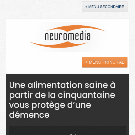
+ MENU SECONDAIRE
Accueil
Annonces
+ MENU PRINCIPAL
YouTube
LinkedIn
Actualités
Une alimentation saine à
partir de la cinquantaine
Sciences
vous protège d’une
Maladies
démence
Soins
Droit