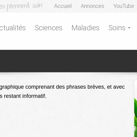
Accueil
Annonces
YouTube
ctualités
Sciences
Maladies
Soins
égraphique comprenant des phrases brèves, et avec
 restant informatif.