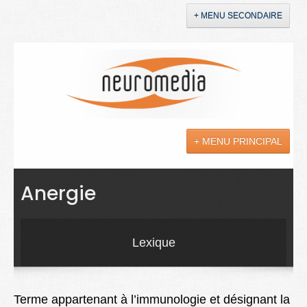
+ MENU SECONDAIRE
Accueil
Annonces
+ MENU PRINCIPAL
YouTube
LinkedIn
Actualités
Anergie
Sciences
Maladies
Lexique
Soins
Droit
Terme appartenant à l’immunologie et désignant la