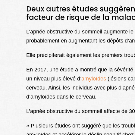
Deux autres études suggèren
facteur de risque de la malad
L’apnée obstructive du sommeil augmente le 
probablement en augmentant les dépôts d’am
Elle précipiterait également les premiers tro
En 2017, une étude a montré que la sévérité d
un niveau plus élevé d’
amyloïdes
(lésions car
cerveau. Ainsi, les individus avec plus d’ap
d’amyloïdes dans le cerveau.
L’apnée obstructive du sommeil affecte de 
« Plusieurs études ont suggéré que les troub
amyloïdes et accélérer le déclin cognitif chez