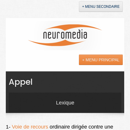
+ MENU SECONDAIRE
Accueil
Annonces
+ MENU PRINCIPAL
YouTube
LinkedIn
Actualités
Appel
Sciences
Maladies
Lexique
Soins
Droit
1-
Voie de recours
ordinaire dirigée contre une