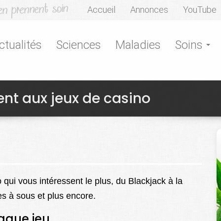
Accueil
Annonces
YouTube
ctualités
Sciences
Maladies
Soins
ent aux jeux de casino
ui vous intéressent le plus, du Blackjack à la
es à sous et plus encore.
aque jeu