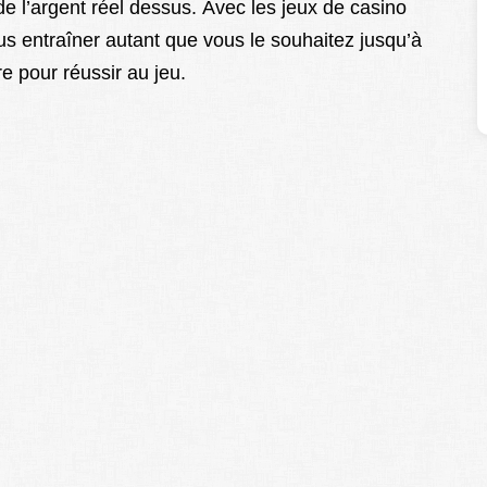
de l’argent réel dessus. Avec les jeux de casino
us entraîner autant que vous le souhaitez jusqu’à
e pour réussir au jeu.