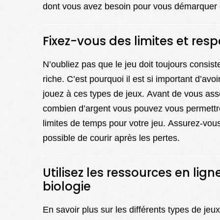
dont vous avez besoin pour vous démarquer d
Fixez-vous des limites et res
N’oubliez pas que le jeu doit toujours consis
riche. C’est pourquoi il est si important d’avo
jouez à ces types de jeux. Avant de vous ass
combien d’argent vous pouvez vous permettre 
limites de temps pour votre jeu. Assurez-vous
possible de courir après les pertes.
Utilisez les ressources en lig
biologie
En savoir plus sur les différents types de jeu