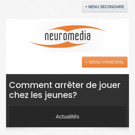
+ MENU SECONDAIRE
Accueil
Annonces
+ MENU PRINCIPAL
YouTube
LinkedIn
Actualités
Comment arrêter de jouer
chez les jeunes?
Sciences
Maladies
Actualités
Soins
Droit