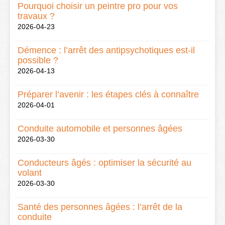
Pourquoi choisir un peintre pro pour vos
travaux ?
2026-04-23
Démence : l’arrêt des antipsychotiques est-il
possible ?
2026-04-13
Préparer l’avenir : les étapes clés à connaître
2026-04-01
Conduite automobile et personnes âgées
2026-03-30
Conducteurs âgés : optimiser la sécurité au
volant
2026-03-30
Santé des personnes âgées : l’arrêt de la
conduite