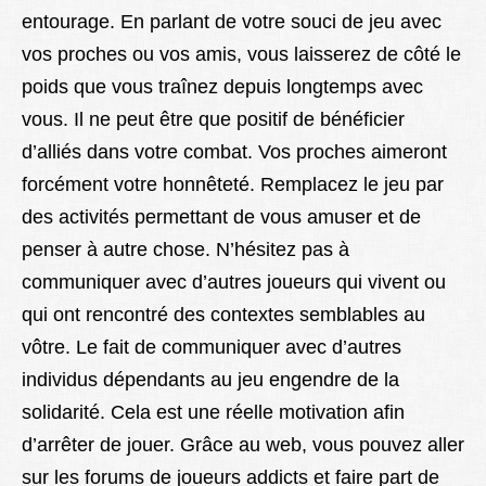
entourage. En parlant de votre souci de jeu avec
vos proches ou vos amis, vous laisserez de côté le
poids que vous traînez depuis longtemps avec
vous. Il ne peut être que positif de bénéficier
d’alliés dans votre combat. Vos proches aimeront
forcément votre honnêteté. Remplacez le jeu par
des activités permettant de vous amuser et de
penser à autre chose. N’hésitez pas à
communiquer avec d’autres joueurs qui vivent ou
qui ont rencontré des contextes semblables au
vôtre. Le fait de communiquer avec d’autres
individus dépendants au jeu engendre de la
solidarité. Cela est une réelle motivation afin
d’arrêter de jouer. Grâce au web, vous pouvez aller
sur les forums de joueurs addicts et faire part de