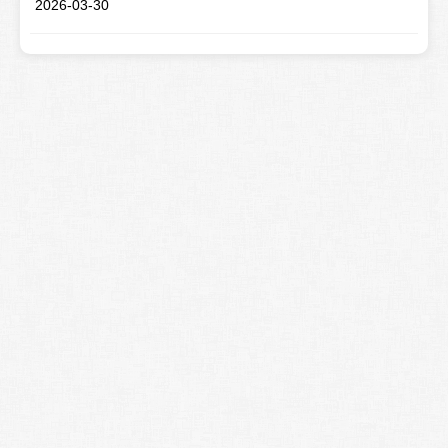
2026-03-30