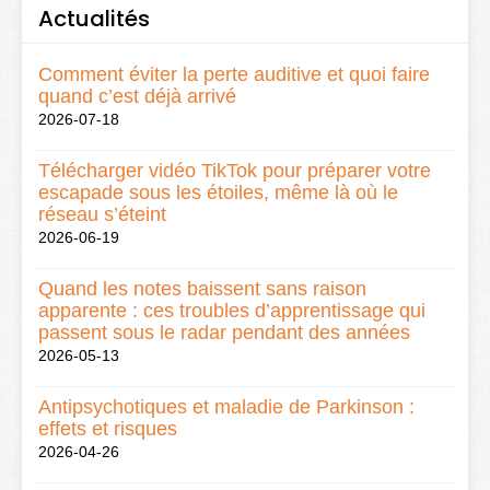
Actualités
Comment éviter la perte auditive et quoi faire
quand c’est déjà arrivé
2026-07-18
Télécharger vidéo TikTok pour préparer votre
escapade sous les étoiles, même là où le
réseau s’éteint
2026-06-19
Quand les notes baissent sans raison
apparente : ces troubles d’apprentissage qui
passent sous le radar pendant des années
2026-05-13
Antipsychotiques et maladie de Parkinson :
effets et risques
2026-04-26