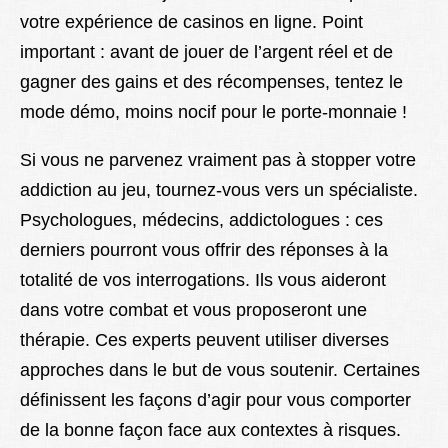
votre expérience de casinos en ligne. Point
important : avant de jouer de l’argent réel et de
gagner des gains et des récompenses, tentez le
mode démo, moins nocif pour le porte-monnaie !
Si vous ne parvenez vraiment pas à stopper votre
addiction au jeu, tournez-vous vers un spécialiste.
Psychologues, médecins, addictologues : ces
derniers pourront vous offrir des réponses à la
totalité de vos interrogations. Ils vous aideront
dans votre combat et vous proposeront une
thérapie. Ces experts peuvent utiliser diverses
approches dans le but de vous soutenir. Certaines
définissent les façons d’agir pour vous comporter
de la bonne façon face aux contextes à risques.