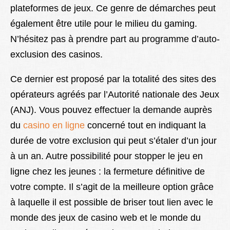
plateformes de jeux. Ce genre de démarches peut
également être utile pour le milieu du gaming.
N’hésitez pas à prendre part au programme d’auto-
exclusion des casinos.
Ce dernier est proposé par la totalité des sites des
opérateurs agréés par l’Autorité nationale des Jeux
(ANJ). Vous pouvez effectuer la demande auprès
du
casino en ligne
concerné tout en indiquant la
durée de votre exclusion qui peut s’étaler d’un jour
à un an. Autre possibilité pour stopper le jeu en
ligne chez les jeunes : la fermeture définitive de
votre compte. Il s’agit de la meilleure option grâce
à laquelle il est possible de briser tout lien avec le
monde des jeux de casino web et le monde du