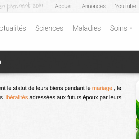
Accueil
Annonces
YouTube
ctualités
Sciences
Maladies
Soins
e
nt le statut de leurs biens pendant le
mariage
, le
es
libéralités
adressées aux futurs époux par leurs