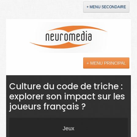
+ MENU SECONDAIRE
Accueil
Annonces
+ MENU PRINCIPAL
YouTube
LinkedIn
Actualités
Culture du code de triche :
explorer son impact sur les
Sciences
joueurs français ?
Maladies
Soins
Jeux
Droit