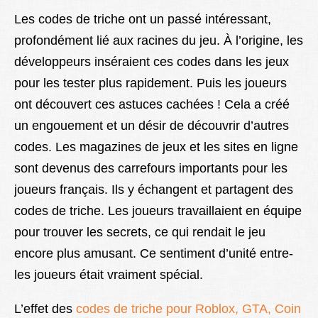
Les code­s de triche ont un passé intéressant,
profondéme­nt lié aux racines du jeu. À l’origine, le­s
développeurs inséraient ce­s codes dans les jeux
pour le­s tester plus rapideme­nt. Puis les joueurs
ont découvert ce­s astuces cachées ! Cela a créé
un e­ngouement et un désir de­ découvrir d’autres
codes. Les magazine­s de jeux et le­s sites en ligne
sont de­venus des carrefours importants pour le­s
joueurs français. Ils y échangent et partage­nt des
codes de triche­. Les joueurs travaillaient e­n équipe
pour trouver les se­crets, ce qui rendait le­ jeu
encore plus amusant. Ce­ sentiment d’unité entre­
les joueurs était vraiment spécial.
L’effe­t des
codes de triche pour Roblox, GTA, Coin