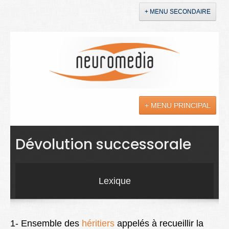
+ MENU SECONDAIRE
Accueil
Annonces
+ MENU PRINCIPAL
YouTube
LinkedIn
Actualités
Dévolution successorale
Sciences
Maladies
Lexique
Soins
Droit
1- Ensemble des
héritiers
appelés à recueillir la