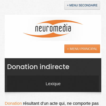
+ MENU SECONDAIRE
Accueil
Annonces
+ MENU PRINCIPAL
YouTube
LinkedIn
Actualités
Donation indirecte
Sciences
Maladies
Lexique
Soins
Droit
Donation
résultant d’un acte qui, ne comporte pas