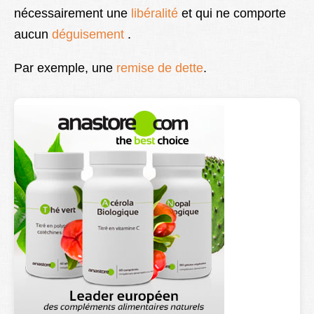
nécessairement une
libéralité
et qui ne comporte
Lexique
aucun
déguisement
.
Better Health
Par exemple, une
remise de dette
.