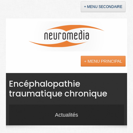
+ MENU SECONDAIRE
Accueil
Annonces
+ MENU PRINCIPAL
YouTube
LinkedIn
Actualités
Encéphalopathie
traumatique chronique
Sciences
Maladies
Actualités
Soins
Droit