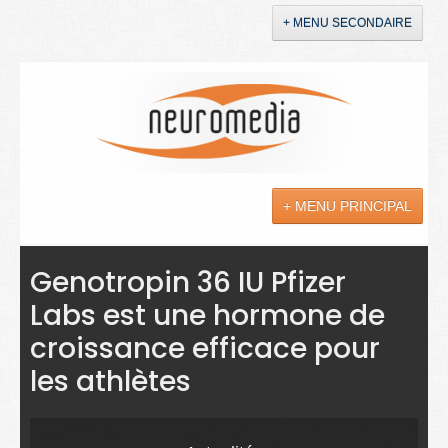
+ MENU SECONDAIRE
Accueil
Annonces
+ MENU PRINCIPAL
YouTube
LinkedIn
Actualités
Genotropin 36 IU Pfizer
Labs est une hormone de
Sciences
croissance efficace pour
Maladies
les athlètes
Soins
Droit