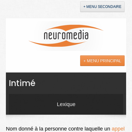
+ MENU SECONDAIRE
Accueil
Annonces
+ MENU PRINCIPAL
YouTube
LinkedIn
Actualités
Intimé
Sciences
Maladies
Lexique
Soins
Droit
Nom donné à la personne contre laquelle un
appel