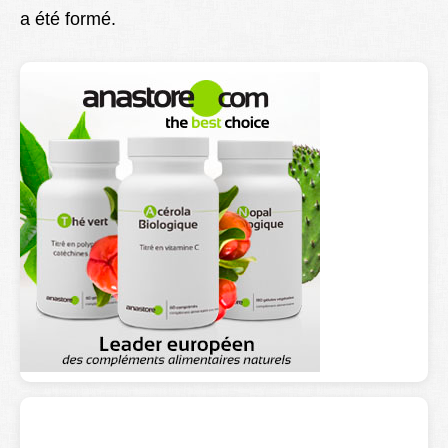
a été formé.
Lexique
Better Health