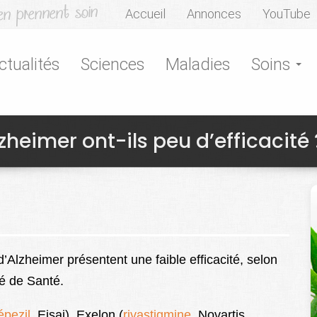
Accueil
Annonces
YouTube
ctualités
Sciences
Maladies
Soins
eimer ont-ils peu d’efficacité 
Alzheimer présentent une faible efficacité, selon
é de Santé.
épezil
, Eisai), Exelon (
rivastigmine
, Novartis