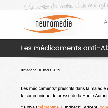
A
Les médicaments anti-Alzh
dimanche, 10 mars 2019
Les médicaments* prescrits dans la maladie d’
le communiqué de presse de la Haute Autorit
* Ebixa (
mémantine
, Lundbeck), Aricept (
don