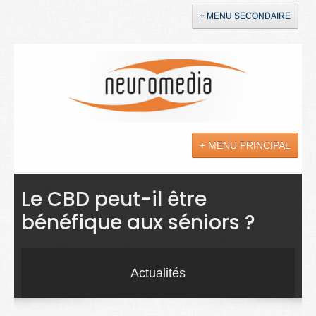
+ MENU SECONDAIRE
Accueil
Annonces
+ MENU PRINCIPAL
YouTube
LinkedIn
Actualités
Le CBD peut-il être
bénéfique aux séniors ?
Sciences
Maladies
Actualités
Soins
Droit