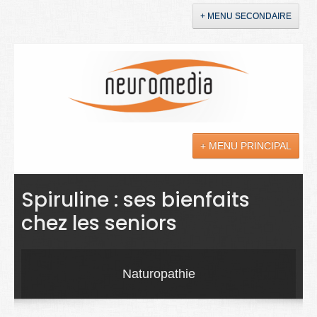
+ MENU SECONDAIRE
Accueil
Annonces
+ MENU PRINCIPAL
YouTube
LinkedIn
Actualités
Spiruline : ses bienfaits
chez les seniors
Sciences
Maladies
Naturopathie
Soins
Droit