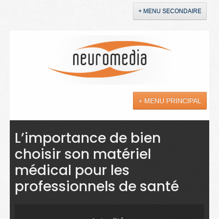
+ MENU SECONDAIRE
Accueil
Annonces
+ MENU PRINCIPAL
YouTube
LinkedIn
Actualités
L’importance de bien
choisir son matériel
Sciences
médical pour les
Maladies
professionnels de santé
Soins
Droit