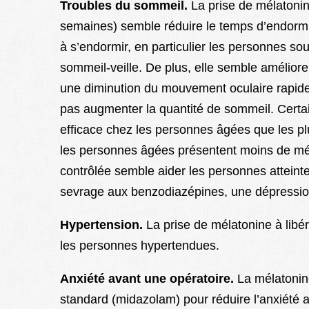
Troubles du sommeil.
La prise de mélatonin
semaines) semble réduire le temps d’endormi
à s’endormir, en particulier les personnes so
sommeil-veille. De plus, elle semble amélior
une diminution du mouvement oculaire rapid
pas augmenter la quantité de sommeil. Certa
efficace chez les personnes âgées que les plus
les personnes âgées présentent moins de méla
contrôlée semble aider les personnes attein
sevrage aux benzodiazépines, une dépression
Hypertension.
La prise de mélatonine à libéra
les personnes hypertendues.
Anxiété avant une opératoire.
La mélatonine
standard (midazolam) pour réduire l’anxiété 