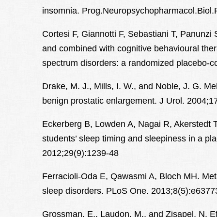
insomnia. Prog.Neuropsychopharmacol.Biol.P
Cortesi F, Giannotti F, Sebastiani T, Panunzi 
and combined with cognitive behavioural thera
spectrum disorders: a randomized placebo-con
Drake, M. J., Mills, I. W., and Noble, J. G. 
benign prostatic enlargement. J Urol. 2004;1
Eckerberg B, Lowden A, Nagai R, Akerstedt T
students’ sleep timing and sleepiness in a pl
2012;29(9):1239-48
Ferracioli-Oda E, Qawasmi A, Bloch MH. Meta-
sleep disorders. PLoS One. 2013;8(5):e6377
Grossman, E., Laudon, M., and Zisapel, N. Ef