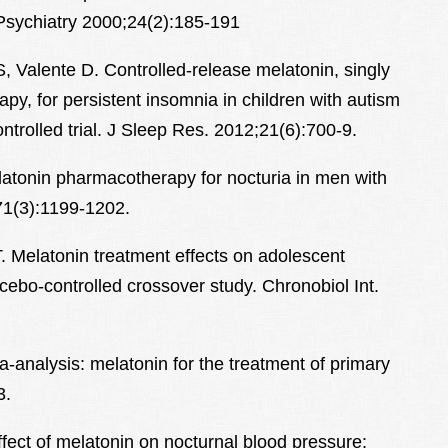
sychiatry 2000;24(2):185-191
S, Valente D. Controlled-release melatonin, singly
py, for persistent insomnia in children with autism
trolled trial. J Sleep Res. 2012;21(6):700-9.
Melatonin pharmacotherapy for nocturia in men with
71(3):1199-1202.
. Melatonin treatment effects on adolescent
acebo-controlled crossover study. Chronobiol Int.
analysis: melatonin for the treatment of primary
3.
fect of melatonin on nocturnal blood pressure: