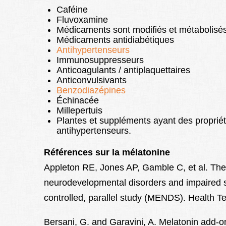
Caféine
Fluvoxamine
Médicaments sont modifiés et métabolisés 
Médicaments antidiabétiques
Antihypertenseurs
Immunosuppresseurs
Anticoagulants / antiplaquettaires
Anticonvulsivants
Benzodiazépines
Échinacée
Millepertuis
Plantes et suppléments ayant des propriété
antihypertenseurs.
Références sur la mélatonine
Appleton RE, Jones AP, Gamble C, et al. The 
neurodevelopmental disorders and impaired s
controlled, parallel study (MENDS). Health T
Bersani, G. and Garavini, A. Melatonin add-on