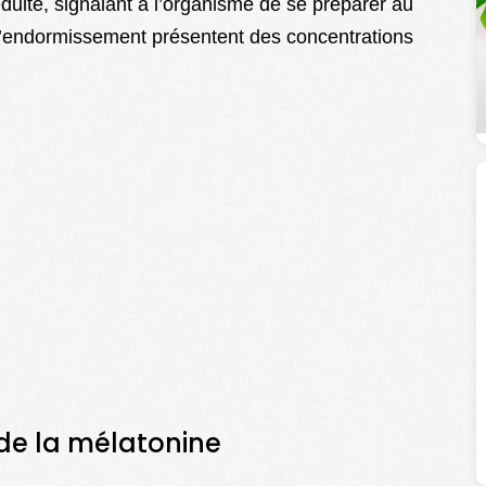
éduite, signalant à l’organisme de se préparer au
s d’endormissement présentent des concentrations
 de la mélatonine