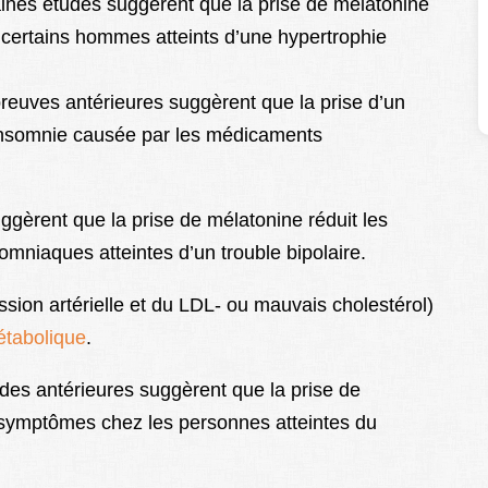
ines études suggèrent que la prise de mélatonine
ez certains hommes atteints d’une hypertrophie
preuves antérieures suggèrent que la prise d’un
’insomnie causée par les médicaments
gèrent que la prise de mélatonine réduit les
niaques atteintes d’un trouble bipolaire.
ssion artérielle et du LDL- ou mauvais cholestérol)
tabolique
.
des antérieures suggèrent que la prise de
 symptômes chez les personnes atteintes du