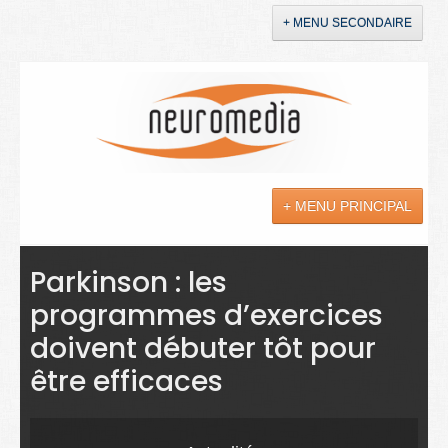
+ MENU SECONDAIRE
Accueil
Annonces
+ MENU PRINCIPAL
YouTube
LinkedIn
Actualités
Parkinson : les
programmes d’exercices
Sciences
doivent débuter tôt pour
Maladies
être efficaces
Soins
Droit