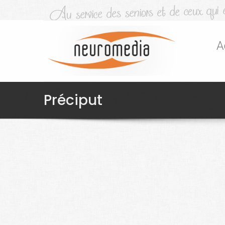
A
Préciput