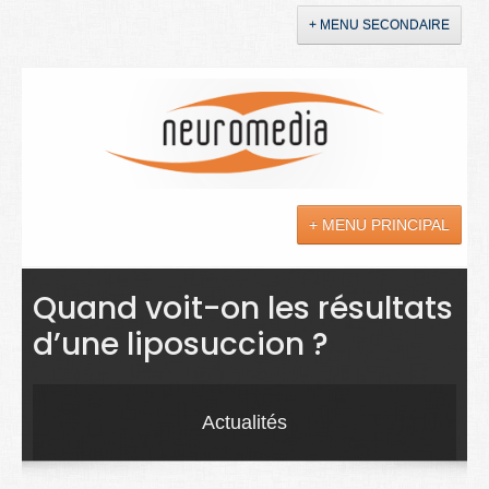
+ MENU SECONDAIRE
Accueil
Annonces
+ MENU PRINCIPAL
YouTube
LinkedIn
Actualités
Quand voit-on les résultats
d’une liposuccion ?
Sciences
Maladies
Actualités
Soins
Droit