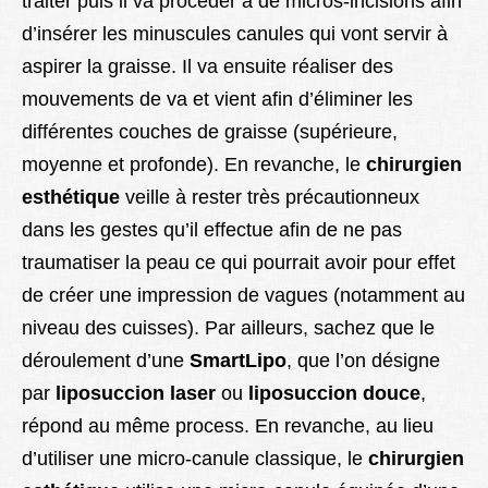
traiter puis il va procéder à de micros-incisions afin
d’insérer les minuscules canules qui vont servir à
aspirer la graisse. Il va ensuite réaliser des
mouvements de va et vient afin d’éliminer les
différentes couches de graisse (supérieure,
moyenne et profonde). En revanche, le
chirurgien
esthétique
veille à rester très précautionneux
dans les gestes qu’il effectue afin de ne pas
traumatiser la peau ce qui pourrait avoir pour effet
de créer une impression de vagues (notamment au
niveau des cuisses). Par ailleurs, sachez que le
déroulement d’une
SmartLipo
, que l’on désigne
par
liposuccion laser
ou
liposuccion douce
,
répond au même process. En revanche, au lieu
d’utiliser une micro-canule classique, le
chirurgien