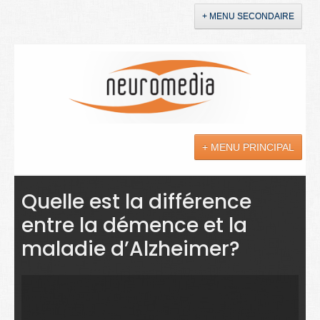
+ MENU SECONDAIRE
Accueil
Annonces
+ MENU PRINCIPAL
YouTube
LinkedIn
Actualités
Quelle est la différence
entre la démence et la
Sciences
maladie d’Alzheimer?
Maladies
Soins
Droit