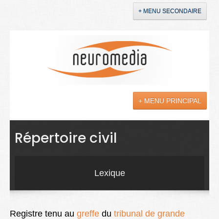
+ MENU SECONDAIRE
Accueil
Annonces
+ MENU PRINCIPAL
YouTube
LinkedIn
Actualités
Répertoire civil
Sciences
Maladies
Lexique
Soins
Droit
Registre tenu au
greffe
du
tribunal de grande