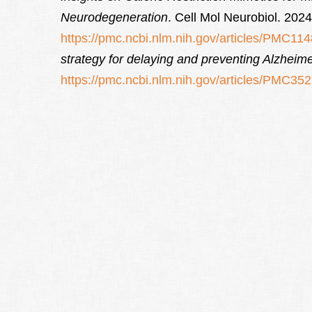
Neurodegeneration
. Cell Mol Neurobiol. 20
https://pmc.ncbi.nlm.nih.gov/articles/PMC11
strategy for delaying and preventing Alzheim
https://pmc.ncbi.nlm.nih.gov/articles/PMC35