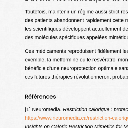
Toutefois, maintenir un régime aussi strict re
des patients abandonnent rapidement cette m
les scientifiques développent actuellement de
des molécules spécifiques appelées mimétiq
Ces médicaments reproduisent fidèlement les 
exemple, la metformine ou le resvératrol mont
bénéficie d’une neuroprotection optimale sans
ces futures thérapies révolutionneront probabl
Références
[1] Neuromedia.
Restriction calorique : prot
https://www.neuromedia.ca/restriction-calori
Insights on Caloric Restriction Mimetics for 