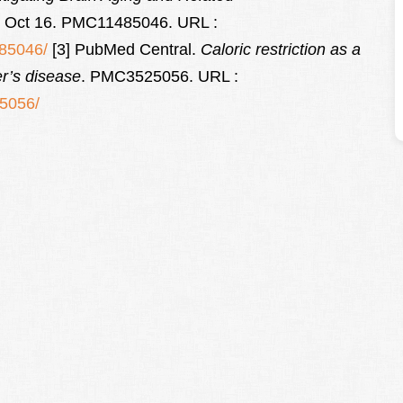
24 Oct 16. PMC11485046. URL :
485046/
[3] PubMed Central.
Caloric restriction as a
er’s disease
. PMC3525056. URL :
25056/