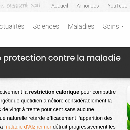
Accueil
Annonces
YouTube
ctualités
Sciences
Maladies
Soins
e protection contre la maladie
activement la
restriction calorique
pour combattre
énergétique quotidien améliore considérablement la
s de vingt à trente pour cent sans aucune
ue naturelle retarde efficacement l’apparition des
la
maladie d’Alzheimer
détruit progressivement les