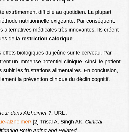
ste extrêmement difficile au quotidien. La plupart
éthode nutritionnelle exigeante. Par conséquent,
s alternatives médicales très innovantes. Ils créent
ues de la
restriction calorique
.
effets biologiques du jeûne sur le cerveau. Par
rent un immense potentiel clinique. Ainsi, le patient
 subir les frustrations alimentaires. En conclusion,
ement la prévention clinique du déclin cognitif.
ecteur dans Alzheimer ?
. URL :
que-alzheimer/
[2] Trisal A, Singh AK.
Clinical
Mitigating Brain Aging and Related