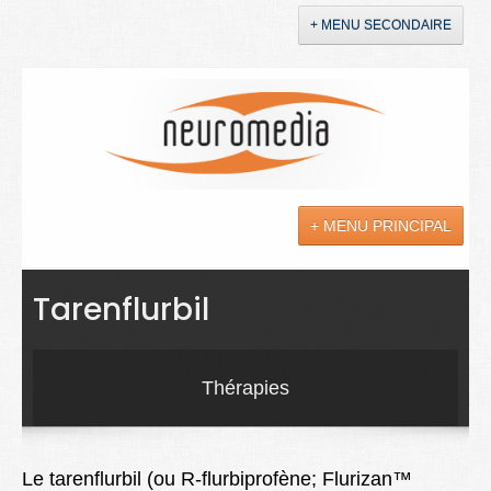
+ MENU SECONDAIRE
Accueil
Annonces
+ MENU PRINCIPAL
YouTube
LinkedIn
Actualités
Tarenflurbil
Sciences
Maladies
Thérapies
Soins
Droit
Le tarenflurbil (ou R-flurbiprofène; Flurizan™