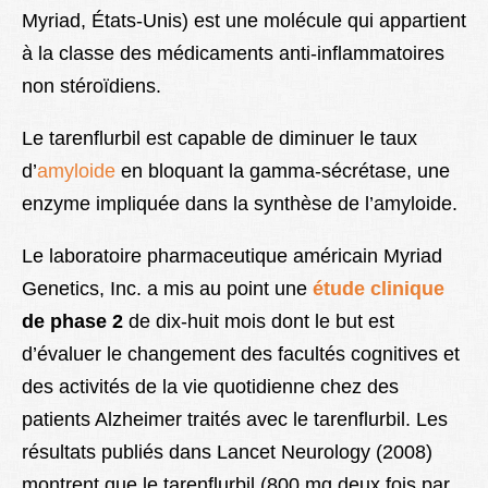
Myriad, États-Unis) est une molécule qui appartient
Lexique
à la classe des médicaments anti-inflammatoires
Better Health
non stéroïdiens.
Le tarenflurbil est capable de diminuer le taux
d’
amyloide
en bloquant la gamma-sécrétase, une
enzyme impliquée dans la synthèse de l’amyloide.
Le laboratoire pharmaceutique américain Myriad
Genetics, Inc. a mis au point une
étude clinique
de phase 2
de dix-huit mois dont le but est
d’évaluer le changement des facultés cognitives et
des activités de la vie quotidienne chez des
patients Alzheimer traités avec le tarenflurbil. Les
résultats publiés dans Lancet Neurology (2008)
montrent que le tarenflurbil (800 mg deux fois par