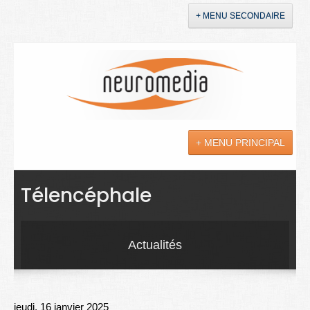
+ MENU SECONDAIRE
Accueil
Annonces
+ MENU PRINCIPAL
YouTube
LinkedIn
Actualités
Télencéphale
Sciences
Maladies
Actualités
Soins
Droit
jeudi, 16 janvier 2025