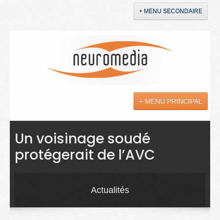
+ MENU SECONDAIRE
Accueil
Annonces
+ MENU PRINCIPAL
YouTube
LinkedIn
Actualités
Un voisinage soudé
protégerait de l’AVC
Sciences
Maladies
Actualités
Soins
Droit