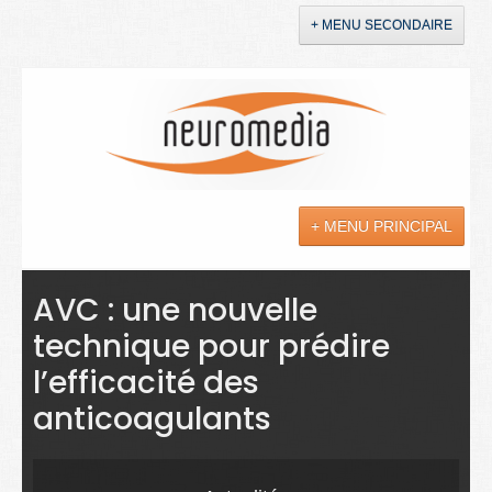
+ MENU SECONDAIRE
Accueil
Annonces
+ MENU PRINCIPAL
YouTube
LinkedIn
Actualités
AVC : une nouvelle
technique pour prédire
Sciences
l’efficacité des
Maladies
anticoagulants
Soins
Droit