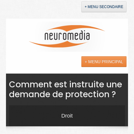
+ MENU SECONDAIRE
Accueil
Annonces
+ MENU PRINCIPAL
YouTube
LinkedIn
Actualités
Comment est instruite une
demande de protection ?
Sciences
Maladies
Droit
Soins
Droit