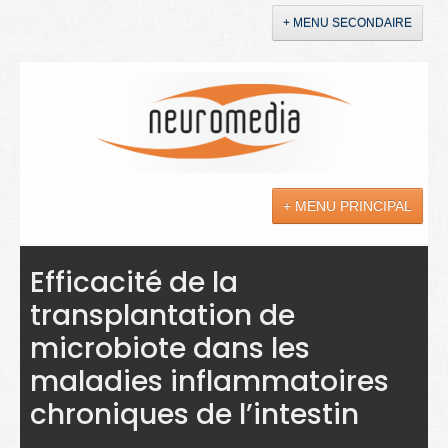
+ MENU SECONDAIRE
Accueil
Annonces
+ MENU PRINCIPAL
YouTube
LinkedIn
Actualités
Efficacité de la
transplantation de
Sciences
microbiote dans les
Maladies
maladies inflammatoires
Soins
chroniques de l’intestin
Droit