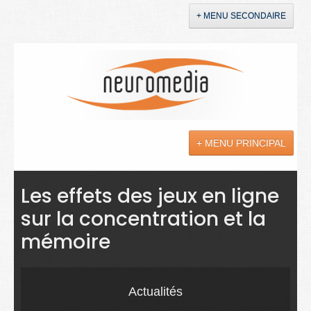
+ MENU SECONDAIRE
Accueil
Annonces
+ MENU PRINCIPAL
YouTube
LinkedIn
Actualités
Les effets des jeux en ligne
sur la concentration et la
Sciences
mémoire
Maladies
Soins
Actualités
Droit